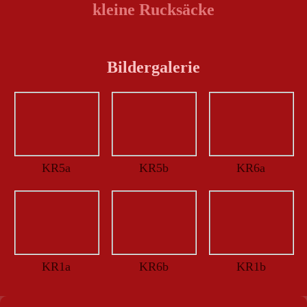
kleine Rucksäcke
Bildergalerie
KR5a
KR5b
KR6a
KR1a
KR6b
KR1b