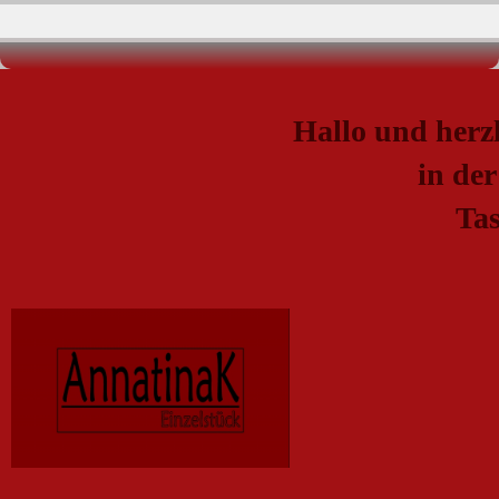
Hallo und herz
in der We
Tasche